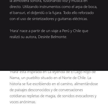
la atmósfera sonora, fusionando voz y música en
directo. Utilizando instrumentos como el arpa de boca,
el bansuri, el didjeridú o la fujara. Todo ello reforzado
con el uso de sintetizadores y guitarras eléctricas.
‘Hara’ nace a partir de un viaje a Perú y Chile que
realizó su autora, Desirée Belmonte.
‘Hara’ está inspirada en La leyenda de El Lago Rojo de
Nama, un pueblito situado en el Norte de Chile. La
historia se fue escribiendo en el camino, alimentándose
de paisajes desconocidos y de conversaciones
cotidianas repletas de magia, de sonidos evocadores y
voces anónimas.