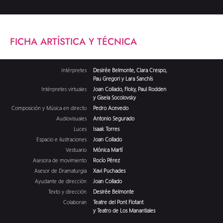
FICHA ARTÍSTICA Y TÉCNICA
Intérpretes
Desirée Belmonte, Clara Crespo,
Pau Gregori y Lara Sanchís
Intérpretes virtuales
Joan Collado, Floky, Paul Rodden
y Gisela Socolovsky
Composición y Música en directo
Pedro Acevedo
Audiovisuales
Antonio Segurado
Luces
Isaak Torres
Espacio e ilustraciones
Joan Collado
Vestuario
Mónica Martí
Asesora de movimiento
Rocío Pérez
Asesor de Dramaturgia
Xavi Puchades
Ayudante de dirección
Joan Collado
Texto y dirección
Desirée Belmonte
Colaboran
Teatre del Pont Flotant
y Teatro de Los Manantiales