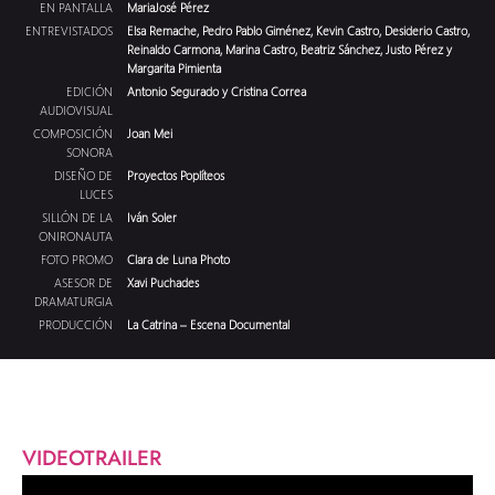
EN PANTALLA
MariaJosé Pérez
ENTREVISTADOS
Elsa Remache, Pedro Pablo Giménez, Kevin Castro, Desiderio Castro,
Reinaldo Carmona, Marina Castro, Beatriz Sánchez, Justo Pérez y
Margarita Pimienta
EDICIÓN
Antonio Segurado y Cristina Correa
AUDIOVISUAL
COMPOSICIÓN
Joan Mei
SONORA
DISEÑO DE
Proyectos Poplíteos
LUCES
SILLÓN DE LA
Iván Soler
ONIRONAUTA
FOTO PROMO
Clara de Luna Photo
ASESOR DE
Xavi Puchades
DRAMATURGIA
PRODUCCIÓN
La Catrina – Escena Documental
VIDEOTRAILER