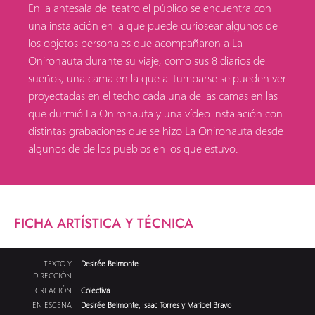
En la antesala del teatro el público se encuentra con
una instalación en la que puede curiosear algunos de
los objetos personales que acompañaron a La
Onironauta durante su viaje, como sus 8 diarios de
sueños, una cama en la que al tumbarse se pueden ver
proyectadas en el techo cada una de las camas en las
que durmió La Onironauta y una vídeo instalación con
distintas grabaciones que se hizo La Onironauta desde
algunos de de los pueblos en los que estuvo.
FICHA ARTÍSTICA Y TÉCNICA
TEXTO Y
Desirée Belmonte
DIRECCIÓN
CREACIÓN
Colectiva
EN ESCENA
Desirée Belmonte, Isaac Torres y Maribel Bravo