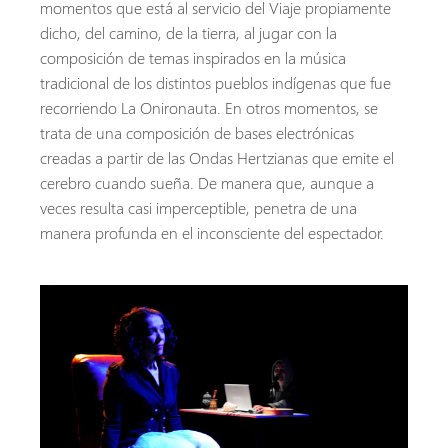
momentos que está al servicio del Viaje propiamente
dicho, del camino, de la tierra, al jugar con la
composición de temas inspirados en la música
tradicional de los distintos pueblos indígenas que fue
recorriendo La Onironauta. En otros momentos, se
trata de una composición de bases electrónicas
creadas a partir de las Ondas Hertzianas que emite el
cerebro cuando sueña. De manera que, aunque a
veces resulta casi imperceptible, penetra de una
manera profunda en el inconsciente del espectador.