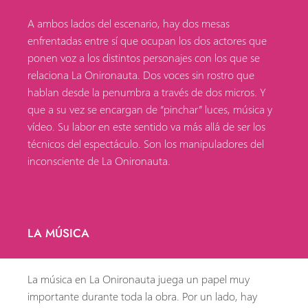
A ambos lados del escenario, hay dos mesas
enfrentadas entre sí que ocupan los dos actores que
ponen voz a los distintos personajes con los que se
relaciona La Onironauta. Dos voces sin rostro que
hablan desde la penumbra a través de dos micros. Y
que a su vez se encargan de “pinchar” luces, música y
vídeo. Su labor en este sentido va más allá de ser los
técnicos del espectáculo. Son los manipuladores del
inconsciente de La Onironauta.
LA MÚSICA
La música en La Onironauta juega un papel muy
importante durante toda la obra. Por un lado, hay