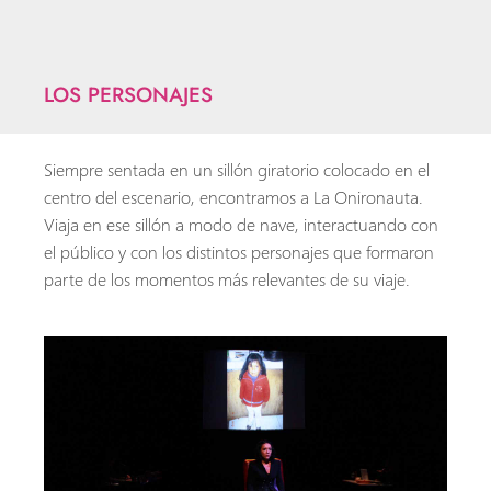
LOS PERSONAJES
Siempre sentada en un sillón giratorio colocado en el
centro del escenario, encontramos a La Onironauta.
Viaja en ese sillón a modo de nave, interactuando con
el público y con los distintos personajes que formaron
parte de los momentos más relevantes de su viaje.